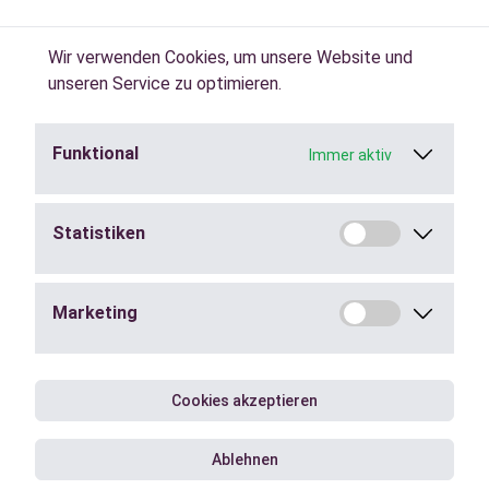
Wir verwenden Cookies, um unsere Website und
unseren Service zu optimieren.
Funktional
Immer aktiv
Jobs in der
Zeitarbeit
finden.
Statistiken
Städte
Marketing
Berufe
Blog
Cookies akzeptieren
Ablehnen