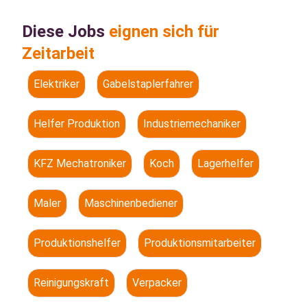
Diese Jobs
eignen sich für
Zeitarbeit
Elektriker
Gabelstaplerfahrer
Helfer Produktion
Industriemechaniker
KFZ Mechatroniker
Koch
Lagerhelfer
Maler
Maschinenbediener
Produktionshelfer
Produktionsmitarbeiter
Reinigungskraft
Verpacker