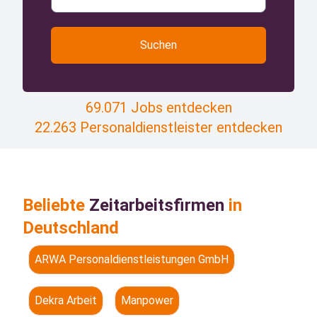
Suchen
69.071 Jobs entdecken
22.263 Personaldienstleister entdecken
Beliebte
Zeitarbeitsfirmen
in
Deutschland
ARWA Personaldienstleistungen GmbH
Dekra Arbeit
Manpower