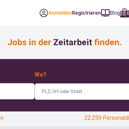
Anmelden
Registrieren
Blog
Jobs in der
Zeitarbeit
finden.
Wo?
en
22.259 Personald