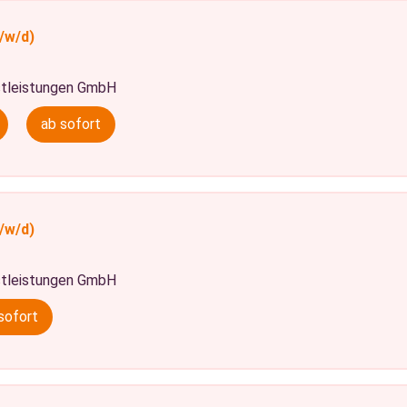
/w/d)
tleistungen GmbH
ab sofort
/w/d)
tleistungen GmbH
sofort