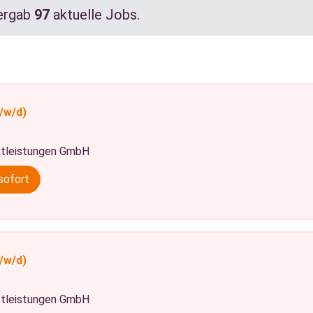
ergab
97
aktuelle Jobs.
/w/d)
tleistungen GmbH
sofort
/w/d)
tleistungen GmbH