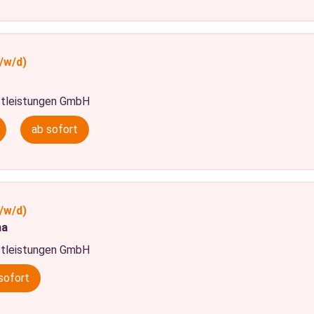
/w/d)
tleistungen GmbH
ab sofort
/w/d)
na
tleistungen GmbH
sofort